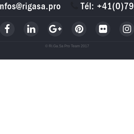
infos@rigasa.pro
Tél: +41(0)7
© Ri.Ga.Sa Pro Team 2017